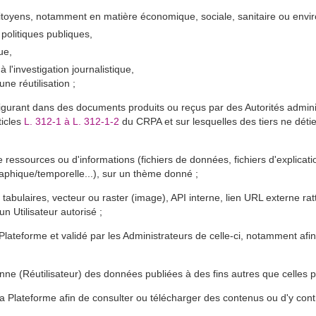
citoyens, notamment en matière économique, sociale, sanitaire ou envi
politiques publiques,
ue,
 l'investigation journalistique,
ne réutilisation ;
figurant dans des documents produits ou reçus par des Autorités admini
ticles
L. 312-1 à L. 312-1-2
du CRPA et sur lesquelles des tiers ne détien
ressources ou d'informations (fichiers de données, fichiers d'explicatio
raphique/temporelle...), sur un thème donné ;
, tabulaires, vecteur ou raster (image), API interne, lien URL externe 
n Utilisateur autorisé ;
 Plateforme et validé par les Administrateurs de celle-ci, notamment afi
sonne (Réutilisateur) des données publiées à des fins autres que celles p
a Plateforme afin de consulter ou télécharger des contenus ou d'y cont