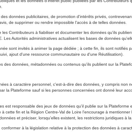
bliques et les données d'intérêt public publiées par les Contributeurs 
n.
des données publicitaires, de promotion d'intérêts privés, contrevenant à
avis, de supprimer ou rendre impossible l'accès à de telles données.
les Contributeurs à fiabiliser et documenter les données qu'ils publie
. Les Autorités administratives actualisent les bases de données qu'el
ée sont invités à animer la page dédiée ; à cette fin, ils sont notifiés 
uivi, ajout d'une ressource communautaire ou d'une Réutilisation).
es des données, métadonnées ou contenus qu'ils publient sur la Platef
es à caractère personnel, c'est-à-dire des données, y compris non nom
ar la Plateforme sauf si les personnes concernées ont donné leur accord 
s est responsable des jeux de données qu'il publie sur la Plateforme et
e à cette fin et la Région Centre-Val de Loire l'encourage à mentionne
es et préciser, lorsqu'elles existent, les restrictions juridiques à la 
e conformer à la législation relative à la protection des données à cara