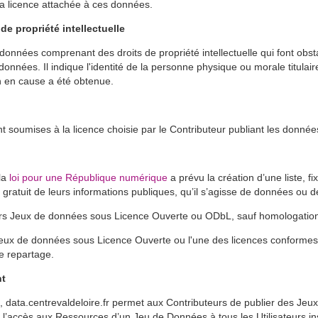
 la licence attachée à ces données.
e propriété intellectuelle
données comprenant des droits de propriété intellectuelle qui font obsta
ées. Il indique l'identité de la personne physique ou morale titulaire de
n en cause a été obtenue.
soumises à la licence choisie par le Contributeur publiant les donnée
 la
loi pour une République numérique
a prévu la création d’une liste, fi
tre gratuit de leurs informations publiques, qu’il s’agisse de données ou d
eurs Jeux de données sous Licence Ouverte ou ODbL, sauf homologation 
Jeux de données sous Licence Ouverte ou l'une des licences conformes à 
e repartage.
nt
data.centrevaldeloire.fr permet aux Contributeurs de publier des Jeux
ser l’accès aux Ressources d’un Jeu de Données à tous les Utilisateurs i