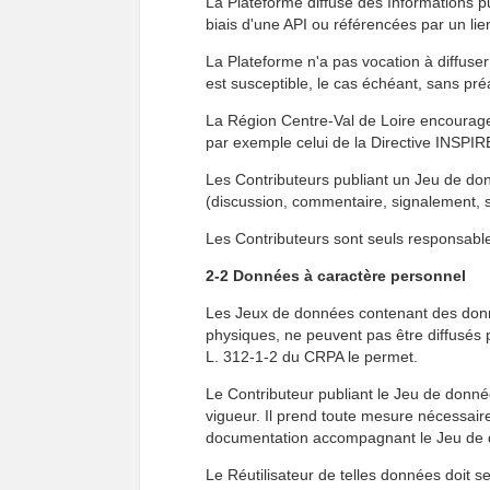
La Plateforme diffuse des Informations pu
biais d'une API ou référencées par un lie
La Plateforme n'a pas vocation à diffuser 
est susceptible, le cas échéant, sans pré
La Région Centre-Val de Loire encourage 
par exemple celui de la Directive INSPIRE
Les Contributeurs publiant un Jeu de donn
(discussion, commentaire, signalement, s
Les Contributeurs sont seuls responsabl
2-2 Données à caractère personnel
Les Jeux de données contenant des donné
physiques, ne peuvent pas être diffusés p
L. 312-1-2 du CRPA le permet.
Le Contributeur publiant le Jeu de donnée
vigueur. Il prend toute mesure nécessair
documentation accompagnant le Jeu de donné
Le Réutilisateur de telles données doit s