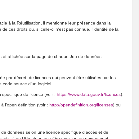
cle à la Réutilisation, il mentionne leur présence dans la
 ces droits ou, si celle-ci n'est pas connue, l'identité de la
s et affichée sur la page de chaque Jeu de données.
xée par décret, de licences qui peuvent être utilisées par les
e code source d’un logiciel.
spécifique de licence (voir :
https://www.data.gouv.fr/licences
).
l'open definition (voir :
http://opendefinition.org/licenses
) ou
 de données selon une licence spécifique d’accès et de
nscrits, à un Utilisateur, une Organisation ou uniquement