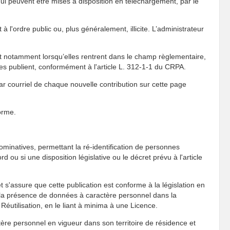
qui peuvent être mises à disposition en téléchargement, par le
 l'ordre public ou, plus généralement, illicite. L’administrateur
nt notamment lorsqu’elles rentrent dans le champ règlementaire,
les publient, conformément à l'article L. 312-1-1 du CRPA.
par courriel de chaque nouvelle contribution sur cette page
orme.
inatives, permettant la ré-identification de personnes
ou si une disposition législative ou le décret prévu à l'article
 s'assure que cette publication est conforme à la législation en
r la présence de données à caractère personnel dans la
Réutilisation, en le liant à minima à une Licence.
ctère personnel en vigueur dans son territoire de résidence et